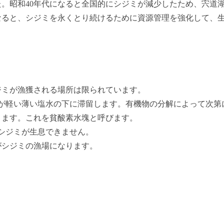
。昭和40年代になると全国的にシジミが減少したため、宍道
なると、シジミを永くとり続けるために資源管理を強化して、
ジミが漁獲される場所は限られています。
が軽い薄い塩水の下に滞留します。有機物の分解によって次第
ります。これを貧酸素水塊と呼びます。
シジミが生息できません。
がシジミの漁場になります。