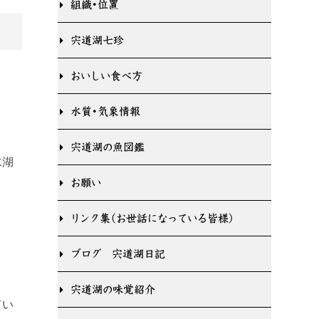
組織・位置
宍道湖七珍
おいしい食べ方
水質・気象情報
宍道湖の魚図鑑
水湖
お願い
リンク集（お世話になっている皆様）
ブログ 宍道湖日記
宍道湖の味覚紹介
てい