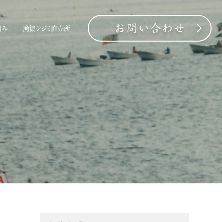
組み
漁協シジミ直売所