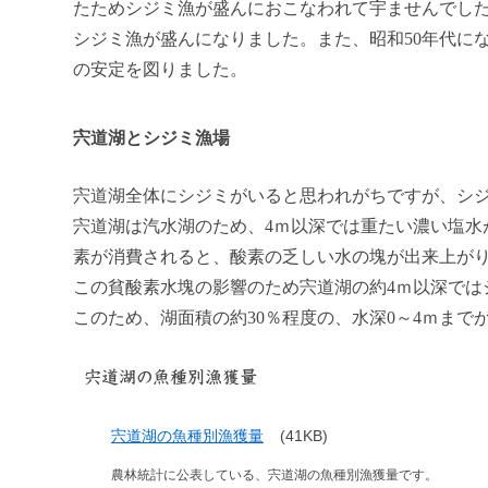
たためシジミ漁が盛んにおこなわれて宇ませんでした
シジミ漁が盛んになりました。また、昭和50年代に
の安定を図りました。
宍道湖とシジミ漁場
宍道湖全体にシジミがいると思われがちですが、シ
宍道湖は汽水湖のため、4ｍ以深では重たい濃い塩水
素が消費されると、酸素の乏しい水の塊が出来上が
この貧酸素水塊の影響のため宍道湖の約4ｍ以深では
このため、湖面積の約30％程度の、水深0～4ｍまで
宍道湖の魚種別漁獲量
宍道湖の魚種別漁獲量
(41KB)
農林統計に公表している、宍道湖の魚種別漁獲量です。