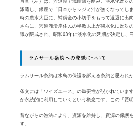
写真（左）は、宍道湖で漁船団を組み、淡水化反対
派遣し、銀座で「日本からシジミ汁が無くなってしま
時の農水大臣に、補償金の小切手をもって返還に出
さらに、宍道湖沿岸住民の半数以上が淡水化に反対
識が醸成され、昭和
63
年に淡水化の延期が決定し、平
ラムサール条約への登録について
ラムサール条約は水鳥の保護を訴える条約と思われ
条文には「ワイズユース」の重要性が説かれていま
が永続的に利用していくという概念です。この「賢
昔ながらの漁法により、資源を維持し、資源の保護
す。