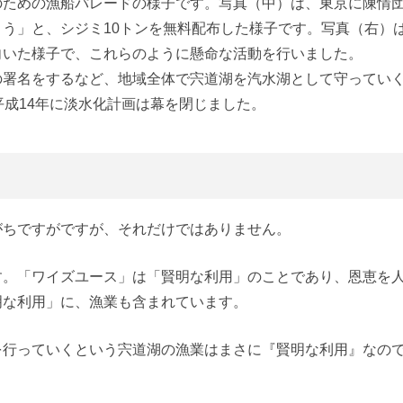
のための漁船パレードの様子です。写真（中）は、東京に陳情
う」と、シジミ10トンを無料配布した様子です。写真（右）
向いた様子で、これらのように懸命な活動を行いました。
の署名をするなど、地域全体で宍道湖を汽水湖として守ってい
成14年に淡水化計画は幕を閉じました。
がちですがですが、それだけではありません。
す。「ワイズユース」は「賢明な利用」のことであり、恩恵を
明な利用」に、漁業も含まれています。
を行っていくという宍道湖の漁業はまさに『賢明な利用』なの