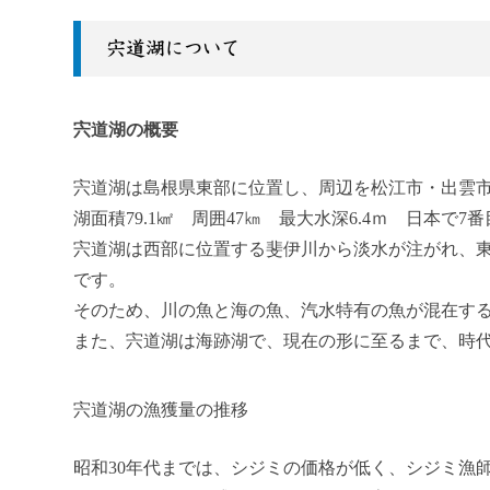
宍道湖について
宍道湖の概要
宍道湖は島根県東部に位置し、周辺を松江市・出雲
湖面積79.1㎢ 周囲47㎞ 最大水深6.4ｍ 日本で
宍道湖は西部に位置する斐伊川から淡水が注がれ、
です。
そのため、川の魚と海の魚、汽水特有の魚が混在する
また、宍道湖は海跡湖で、現在の形に至るまで、時
宍道湖の漁獲量の推移
昭和30年代までは、シジミの価格が低く、シジミ漁