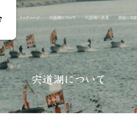
トップページ
宍道湖について
宍道湖の漁業
漁協の取
宍道湖について