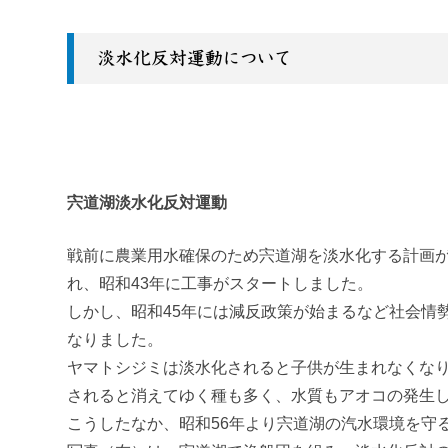
淡水化反対運動について
宍道湖淡水化反対運動
戦前に農業用水確保のため宍道湖を淡水化する計画
れ、昭和
43
年に工事がスタートしました。
しかし、昭和
45
年には減反政策が始まるなど社会情
なりました。
ヤマトシジミは淡水化されると子供が生まれなくな
されると消えてゆく種も多く、水質もアオコの発生
こうしたなか、昭和
56
年より宍道湖の汽水環境を守