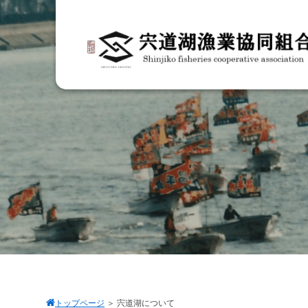
トップページ
＞
宍道湖について