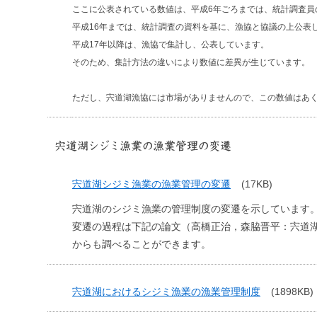
ここに公表されている数値は、平成6年ごろまでは、統計調査員
平成16年までは、統計調査の資料を基に、漁協と協議の上公表
平成17年以降は、漁協で集計し、公表しています。
そのため、集計方法の違いにより数値に差異が生じています。
ただし、宍道湖漁協には市場がありませんので、この数値はあ
宍道湖シジミ漁業の漁業管理の変遷
宍道湖シジミ漁業の漁業管理の変遷
(17KB)
宍道湖のシジミ漁業の管理制度の変遷を示しています
変遷の過程は下記の論文（高橋正治，森脇晋平：宍道湖に
からも調べることができます。
宍道湖におけるシジミ漁業の漁業管理制度
(1898KB)